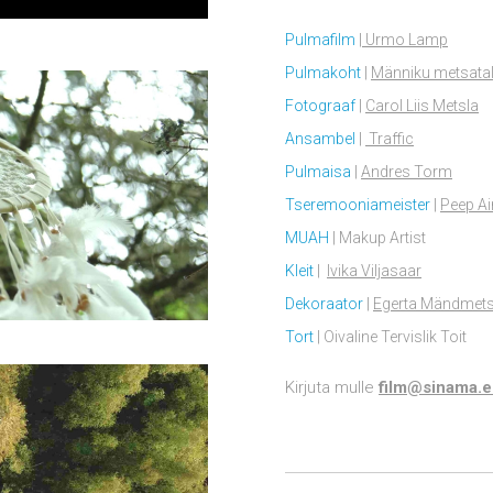
Pulmafilm
| Urmo Lamp
Pulmakoht
|
Männiku metsata
Fotograaf
|
Carol Liis Metsla
Ansambel
|
Traffic
Pulmaisa
|
Andres Torm
Tseremooniameister
|
Peep Ai
MUAH
| Makup Artist
Kleit
|
Ivika Viljasaar
Dekoraator
|
Egerta Mändmet
Tort
| Oivaline Tervislik Toit
Kirjuta mulle
film@sinama.e