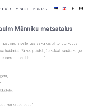
 TÖÖD
MINUST
KONTAKT
pulm Männiku metsatalus
i müstiline, ja selle igas sekundis oli tohutu kogus
ise hoidmist. Päikse paistel, jõe kaldal, kandis kerge
are tseremoonial lausutud sõnad:
agant,
e,
ldudele,
pesa kumeruse sees.”