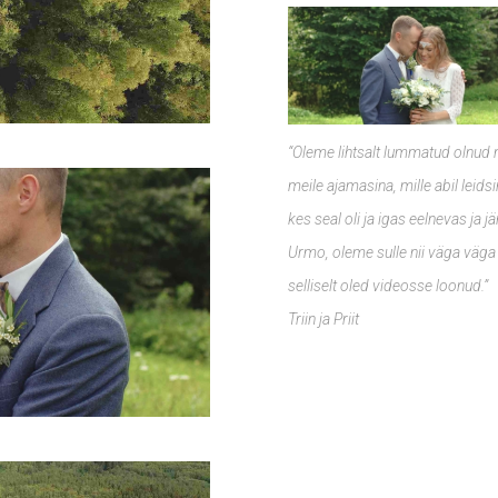
“Oleme lihtsalt lummatud olnud 
meile ajamasina, mille abil leid
kes seal oli ja igas eelnevas ja 
Urmo, oleme sulle nii väga väga
selliselt oled videosse loonud.”
Triin ja Priit