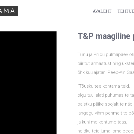
AVALEHT
TEHTUD
T&P maagiline 
Triinu ja Priidu pulmapäev ol
piiritut armastust ning ükste
õhk kuulajatani Peep-Ain Sa
“Tõusku tee kohtama teid,
olgu tuul alati puhumas te t
paistku päike soojalt te näol
langegu vihm pehmelt te põ
ja kuni me kohtume taas,
hoidku teid jumal oma peo