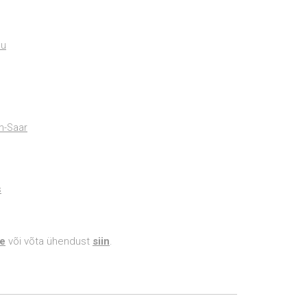
lu
n-Saar
s
e
või võta ühendust
siin
.