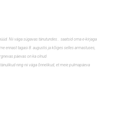
nüüd. Nii väga sügavas tänutundes… saatsid oma e-kirjaga
sime ennast tagasi 8. augustis ja kõiges selles armastuses,
järgnevas päevas on ka olnud.
 tänulikud ning nii väga õnnelikud, et meie pulmapäeva