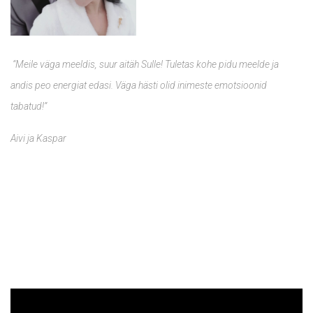
“
Meile väga meeldis, suur aitäh Sulle! Tuletas kohe pidu meelde ja
andis peo energiat edasi. Väga hästi olid inimeste emotsioonid
tabatud!”
Aivi ja Kaspar