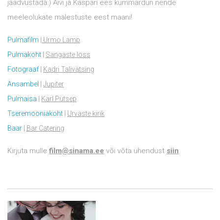
jäädvustada:) Aivi ja Kaspari ees kummardun nende
meeleolukate mälestuste eest maani!
Pulmafilm
| Urmo Lamp
Pulmakoht
|
Sangaste loss
Fotograaf
|
Kadri Talivätsing
Ansambel
|
Jupiter
Pulmaisa
|
Karl Pütsep
Tseremooniakoht
|
Urvaste kirik
Baar
|
Bar Catering
Kirjuta mulle
film@sinama.ee
või võta ühendust
siin
.