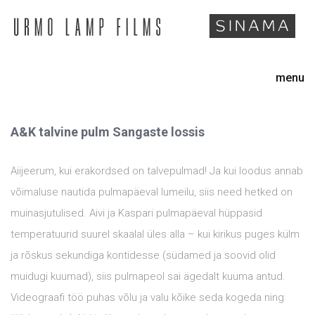
menu
A&K talvine pulm Sangaste lossis
Aiijeerum, kui erakordsed on talvepulmad! Ja kui loodus annab
võimaluse nautida pulmapäeval lumeilu, siis need hetked on
muinasjutulised. Aivi ja Kaspari pulmapäeval hüppasid
temperatuurid suurel skaalal üles alla – kui kirikus puges külm
ja rõskus sekundiga kontidesse (südamed ja soovid olid
muidugi kuumad), siis pulmapeol sai ägedalt kuuma antud.
Videograafi töö puhas võlu ja valu kõike seda kogeda ning