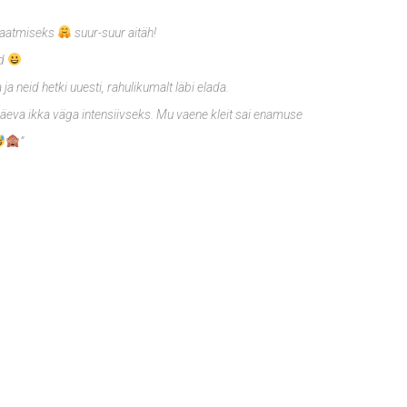
 saatmiseks
suur-suur aitäh!
ud
 ja neid hetki uuesti, rahulikumalt läbi elada.
päeva ikka väga intensiivseks. Mu vaene kleit sai enamuse
”