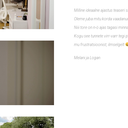
Milline ideaalne ajastus teaseri
Oleme juba mitu korda vaadan
Niii tore on n-ö ajas tagasi minna
Kogu see tunnete virr-varr tegi 
mu frustratsioonist, ilmselgelt
Melani ja Logan