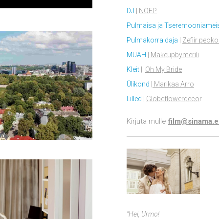
DJ
|
NÖEP
Pulmaisa ja Tseremooniameis
Pulmakorraldaja
|
Zefiir peok
MUAH
|
Makeupbymerili
Kleit
|
Oh My Bride
Ülikond
|
Marikaa Arro
Lilled
|
Globeflowerdeco
r
Kirjuta mulle
film@sinama.e
“Hei, Urmo!