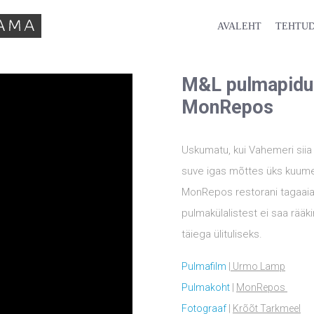
AVALEHT
TEHTUD
M&L pulmapidu
MonRepos
Uskumatu, kui Vahemeri sii
suve igas mõttes üks kuumem
MonRepos restorani tagaaia
pulmakülalistest ei saa rääki
täiega ülituliseks.
Pulmafilm
| Urmo Lamp
Pulmakoht
|
MonRepos
Fotograaf
|
Krõõt Tarkmeel