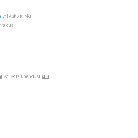
ter
|
Asko ja Merill
orraldus
e
või võta ühendust
siin
.