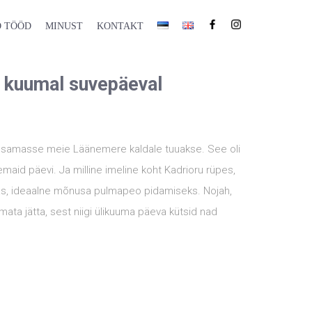
 TÖÖD
MINUST
KONTAKT
 kuumal suvepäeval
a samasse meie Läänemere kaldale tuuakse. See oli
aid päevi. Ja milline imeline koht Kadrioru rüpes,
s, ideaalne mõnusa pulmapeo pidamiseks. Nojah,
mata jätta, sest niigi ülikuuma päeva kütsid nad